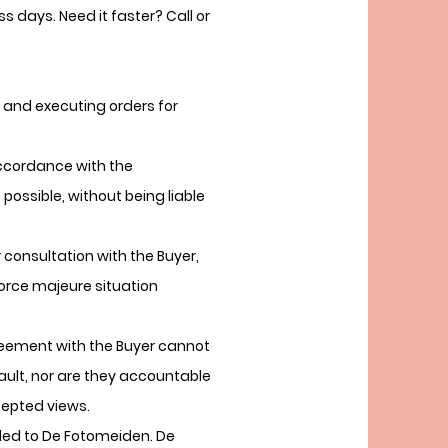
 days. Need it faster? Call or
 and executing orders for
accordance with the
ossible, without being liable
 consultation with the Buyer,
orce majeure situation
reement with the Buyer cannot
fault, nor are they accountable
cepted views.
ided to De Fotomeiden. De