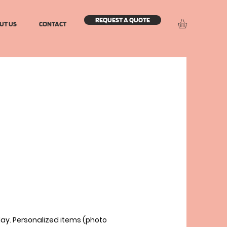
REQUEST A QUOTE
UT US
CONTACT
day. Personalized items (photo